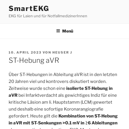
Zum
SmartEKG
Inhalt
EKG für Laien und für NotfallmedizinerInnen
springen
Menü
VERÖFFENTLICHT
10. APRIL 2023
VON
HEUSER J
AM
ST-Hebung aVR
Über ST-Hebungen in Ableitung aVR ist in den letzten
20 Jahren viel und kontrovers diskutiert worden.
Zeitweise wurde schon eine
isolierte ST-Hebung in
aVR
bei Infarktverdacht als gewichtiges Indiz für eine
kritische Läsion am li. Hauptstamm (LCM) gewertet
und deshalb eine sofortige Koronarangiografie
gefordert. Heute gilt die
Kombination von ST-Hebung
in aVR mit ST-Senkungen >0.1 mV in ≥6 Ableitungen