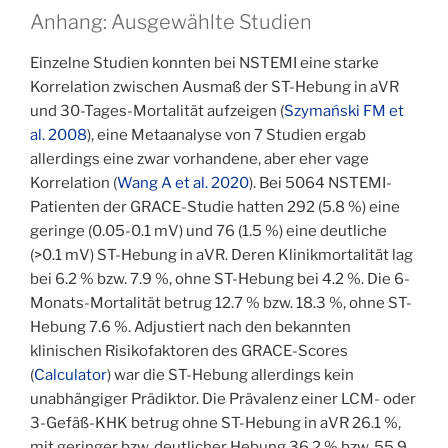
Anhang: Ausgewählte Studien
Einzelne Studien konnten bei NSTEMI eine starke
Korrelation zwischen Ausmaß der ST-Hebung in aVR
und 30-Tages-Mortalität aufzeigen (
Szymański FM et
al. 2008
), eine Metaanalyse von 7 Studien ergab
allerdings eine zwar vorhandene, aber eher vage
Korrelation (
Wang A et al. 2020
). Bei 5064 NSTEMI-
Patienten der GRACE-Studie hatten 292 (5.8 %) eine
geringe (0.05-0.1 mV) und 76 (1.5 %) eine deutliche
(>0.1 mV) ST-Hebung in aVR. Deren Klinikmortalität lag
bei 6.2 % bzw. 7.9 %, ohne ST-Hebung bei 4.2 %. Die 6-
Monats-Mortalität betrug 12.7 % bzw. 18.3 %, ohne ST-
Hebung 7.6 %. Adjustiert nach den bekannten
klinischen Risikofaktoren des GRACE-Scores
(
Calculator
) war die ST-Hebung allerdings kein
unabhängiger Prädiktor. Die Prävalenz einer LCM- oder
3-Gefäß-KHK betrug ohne ST-Hebung in aVR 26.1 %,
mit geringer bzw. deutlicher Hebung 36.2 % bzw. 55.9