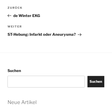
Beitragsnavigation
Vorheriger
ZURÜCK
Beitrag
de Winter EKG
Nächster
WEITER
Beitrag
ST-Hebung: Infarkt oder Aneurysma?
Suchen
Suchen
Neue Artikel