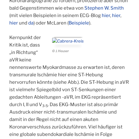
Koronarangiografie zu fordern, provozierte aber schon
bald Gegenstimmen wie etwa von
Stephen W. Smith
(mit vielen Beispielen in seinem ECG-Blog
hier
,
hier
,
hier
und
da
) oder McLaren (
Beispiele
).
Kernpunkt der
Kritik ist, dass
© J. Heuser
„in Richtung“
aVR keine
nennenswerte Myokardmasse zu erwarten ist, deren
transmurale Ischämie hier eine ST-Hebung
hervorrufen könnte (siehe Abb.). Die ST-Hebung in aVR
ist vielmehr Spiegelbild von ST-Senkungen einer
gedachten Ableitungen -aVR, im EKG repräsentiert
durch I, II und V
. Das EKG-Muster ist also primär
3-5
Ausdruck einer nicht-transmuralen Ischämie und
damit in der Regel nicht auf einen akuten
Koronarverschluss zurückzuführen. Viel häufiger ist
eine globale subendokardiale Ischämie in Folge