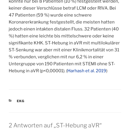
konnte nur bei 8 Patienten (10 %) festgestellt werden,
keiner dieser Verschlüsse betraf LCM oder RIVA. Bei
47 Patienten (59 %) wurde eine schwere
Koronarerkrankung festgestellt, die meisten hatten
jedoch einen intakten distalen Fluss. 32 Patienten (40
%) hatten eine leichte bis mittelschwere oder keine
signifikante KHK. ST-Hebung in aVR mit multilokulärer
ST-Senkung war aber mit einer Klinikmortalität von 31
% verbunden, verglichen mit nur 6,2 % in einer
Untergruppe von 190 Patienten mit STEMI ohne ST-
Hebung in aVR (p<0,00001). (
Harhash et al. 2019
)
KATEGORIEN
EKG
2 Antworten auf „ST-Hebung aVR“