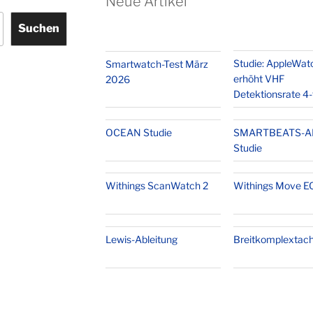
Neue Artikel
Suchen
Studie: AppleWat
Smartwatch-Test März
erhöht VHF
2026
Detektionsrate 4
OCEAN Studie
SMARTBEATS-A
Studie
Withings ScanWatch 2
Withings Move E
Lewis-Ableitung
Breitkomplextach