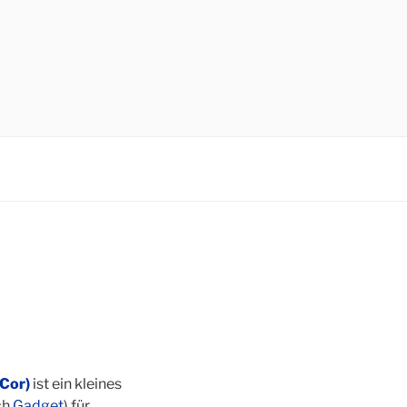
eCor)
ist ein kleines
ch
Gadget
) für