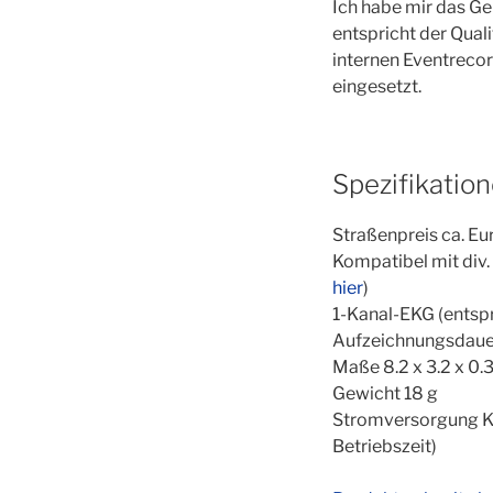
Ich habe mir das Ge
entspricht der Qual
internen Eventrecor
eingesetzt.
Spezifikatio
Straßenpreis ca. E
Kompatibel mit div.
hier
)
1-Kanal-EKG (entspr.
Aufzeichnungsdaue
Maße 8.2 x 3.2 x 0.
Gewicht 18 g
Stromversorgung Kno
Betriebszeit)