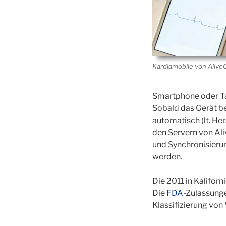
Kardiamobile von Alive
Smartphone oder Tab
Sobald das Gerät be
automatisch (lt. Her
den Servern von Ali
und Synchronisieru
werden.
Die 2011 in Kalifor
Die
FDA
-Zulassunge
Klassifizierung vo