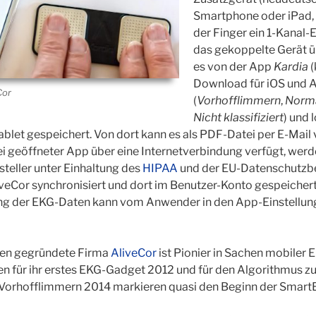
Smartphone oder iPad,
der Finger ein 1-Kanal-E
das gekoppelte Gerät üb
es von der App
Kardia
(
Download für iOS und A
Cor
(
Vorhofflimmern
,
Norm
Nicht klassifiziert
) und 
let gespeichert. Von dort kann es als PDF-Datei per E-Mail
i geöffneter App über eine Internetverbindung verfügt, werd
steller unter Einhaltung des
HIPAA
und der EU-Datenschutzb
veCor synchronisiert und dort im Benutzer-Konto gespeicher
ng der EKG-Daten kann vom Anwender in den App-Einstellun
nien gegründete Firma
AliveCor
ist Pionier in Sachen mobiler
n für ihr erstes EKG-Gadget 2012 und für den Algorithmus z
n Vorhofflimmern 2014 markieren quasi den Beginn der Smart