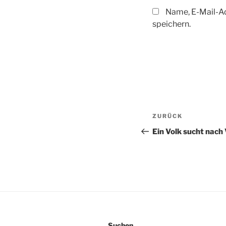
Name, E-Mail-A
speichern.
Beitragsnaviga
Vorheriger
ZURÜCK
Beitrag
Ein Volk sucht nach
Suchen