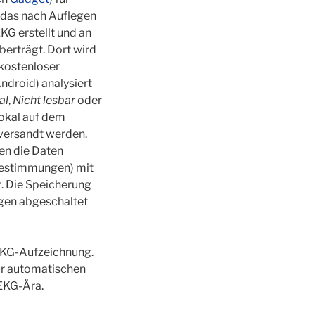
 das nach Auflegen
KG erstellt und an
erträgt. Dort wird
kostenloser
ndroid) analysiert
al
,
Nicht lesbar
oder
lokal auf dem
 versandt werden.
en die Daten
estimmungen) mit
t. Die Speicherung
gen abgeschaltet
 EKG-Aufzeichnung.
ur automatischen
EKG-Ära.