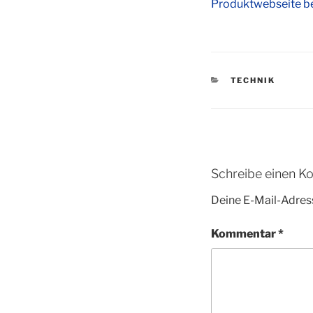
Produktwebseite be
KATEGORIEN
TECHNIK
Schreibe einen 
Deine E-Mail-Adress
Kommentar
*