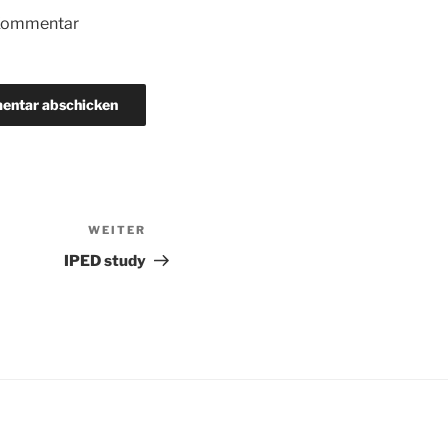
 Kommentar
WEITER
Nächster
Beitrag
IPED study