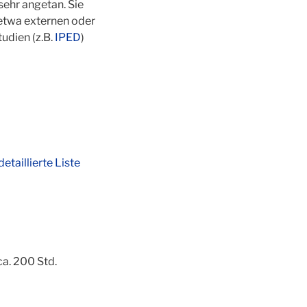
sehr angetan. Sie
 etwa externen oder
udien (z.B.
IPED
)
detaillierte Liste
ca. 200 Std.