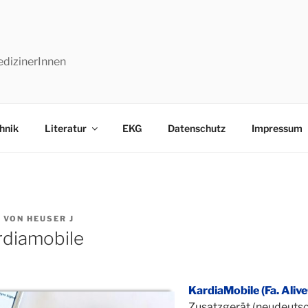
edizinerInnen
hnik
Literatur
EKG
Datenschutz
Impressum
9
VON
HEUSER J
rdiamobile
KardiaMobile (Fa. Aliv
Zusatzgerät (neudeuts