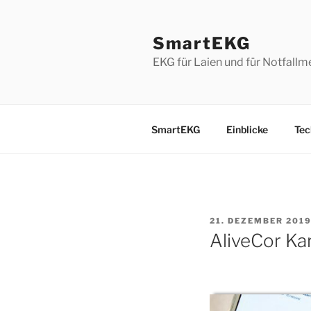
Zum
Inhalt
SmartEKG
springen
EKG für Laien und für Notfallm
SmartEKG
Einblicke
Tec
VERÖFFENTLICHT
21. DEZEMBER 201
AM
AliveCor Ka