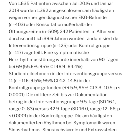
Von 1.635 Patienten zwischen Juli 2016 und Januar
2018 wurden 1.392 ausgeschlossen, am häufigsten
wegen vorheriger diagnostischer EKG-Befunde
(n=403) oder Konsultation außerhalb der
Öffnungszeiten (n=509). 242 Patienten im Alter von
durchschnittlich 39.6 Jahren wurden randomisiert der
Interventionsgruppe (n=125) oder Kontrollgruppe
(n=117) zugeteilt. Eine symptomatische
Herzrhythmusstörung wurde innerhalb von 90 Tagen
bei 69 (55.6%; 95% CI 46.9–64.4%)
Studienteilnehmern in der Interventionsgruppe versus
11 (n = 116; 9.5%; 95% CI 4.2–14.8) in der
Kontrollgruppe gefunden (RR 5.9, 95% CI 3.3–10.5; p <
0.0001). Die mittlere Zeit bis zur Dokumentation
betrug in der Interventionsgruppe 9.5 Tage (SD 16.1,
range 0–83) versus 42.9 Tage (SD 16.0, range 12–66; p
< 0.0001) in der Kontrollgruppe. Die am häufigsten
dokumentierten Rhythmen bei Symptomatik waren
Sinusrhythmus, Sinustachykardie und Extrasystolen.