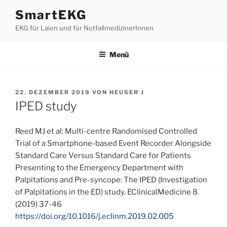
Zum
SmartEKG
Inhalt
EKG für Laien und für NotfallmedizinerInnen
springen
Menü
VERÖFFENTLICHT
22. DEZEMBER 2019
VON
HEUSER J
AM
IPED study
Reed MJ et al: Multi-centre Randomised Controlled
Trial of a Smartphone-based Event Recorder Alongside
Standard Care Versus Standard Care for Patients
Presenting to the Emergency Department with
Palpitations and Pre-syncope: The IPED (Investigation
of Palpitations in the ED) study. EClinicalMedicine 8
(2019) 37-46
https://doi.org/10.1016/j.eclinm.2019.02.005