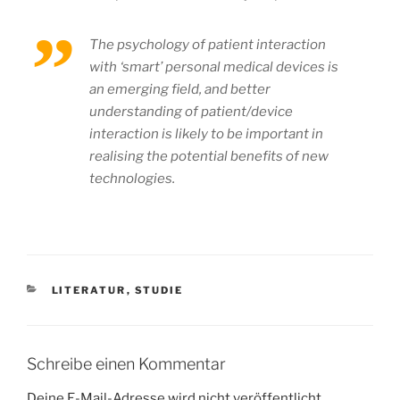
The psychology of patient interaction
with ‘smart’ personal medical devices is
an emerging field, and better
understanding of patient/device
interaction is likely to be important in
realising the potential benefits of new
technologies.
KATEGORIEN
LITERATUR
,
STUDIE
Schreibe einen Kommentar
Deine E-Mail-Adresse wird nicht veröffentlicht.